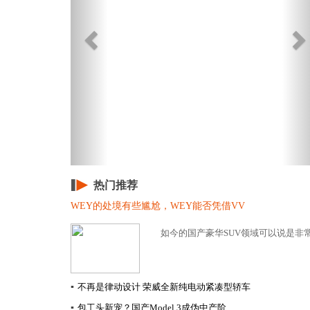
热门推荐
WEY的处境有些尴尬，WEY能否凭借VV
如今的国产豪华SUV领域可以说是非常
▪
不再是律动设计 荣威全新纯电动紧凑型轿车
▪
包工头新宠？国产Model 3成伪中产阶