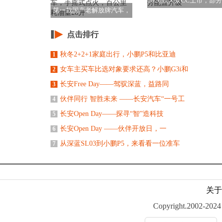
2020款大众CC上市，部
第一款国产老解放牌汽车，
置升级
手摇式点火，百公
点击排行
秋冬2+2+1家庭出行，小鹏P5和比亚迪
1
女车主买车比选对象要求还高？小鹏G3i和
2
长安Free Day——驾驭深蓝，益路同
3
伙伴同行 智胜未来 ——长安汽车“一号工
4
长安Open Day——探寻“智”造科技
5
长安Open Day ——伙伴开放日，一
6
从深蓝SL03到小鹏P5，来看看一位准车
7
关于
Copyright.2