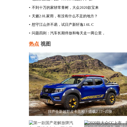
▪
不到十万的家轿常青树，大众2020款宝来
▪
天籁2.0L家用，有没有什么不足的地方？
▪
想守江山并不易，试日产新轩逸1.6L C
▪
问题四则：汽车长期停放和每天走一两公里，
热点
视图
日产全新越野皮卡亮相！搭载2.3T+四驱