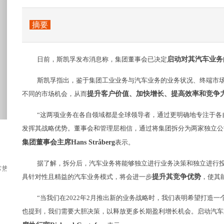
摘要
日前，斯凯孚发布消息称，集团董事会已决定
启动对其汽车业务
斯凯孚指出，鉴于集团工业业务与汽车业务的业务状况、终端市
不同的市场机会，从而
提升客户价值、加快增长、提高效率和竞争
“这两项业务在各自领域都是全球领导者，通过更明确地专注于各
发挥其战略优势。董事会和管理层相信，通过将集团拆分为两家独立公
集团董事会主席Hans Stråberg
表示。
据了解，拆分后，汽车业务将能够独立进行业务决策和独立进行
热闹，领克、哈弗、长安、奇瑞均拿出了自己...
具针对性且精益的汽车业务模式，将会进一步
提升其竞争优势
，使其
“当我们在2022年2月推出新的业务战略时，我们表明希望打造
也提到，我们需要大胆决策，以释放更多长期盈利增长机会。启动汽车