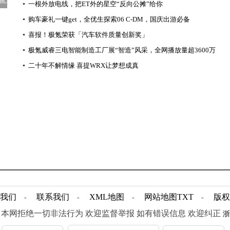
分配
▪
一根外放电线，把ET外的星空“反向公摊”给你
▪
购车豪礼一键get，全优生探索06 C-DM，国庆出游必备
▪
喜报！极氪荣获「汽车软件质量创新奖」
▪
极氪威睿三电智能制造工厂展“智造”风采，全网播放量超3600万
▪
二十年不解情缘 喜提WRX让梦想成真
我们
联系我们
XML地图
网站地图
TXT
版权
-
-
-
-
002-2024 本网拒绝一切非法行为 欢迎监督举报 如有错误信息 欢迎纠正
浙