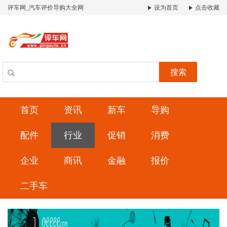
评车网_汽车评价导购大全网
设为首页
点击收藏
搜索
首页
资讯
新车
导购
配件
行业
促销
消费
企业
商讯
金融
报价
二手车