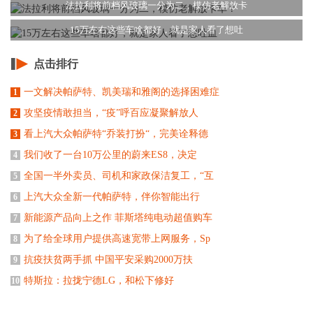
法拉利将前档风玻璃一分为二，模仿老解放卡
15万左右这些车啥都好，就是家人看了想吐
点击排行
一文解决帕萨特、凯美瑞和雅阁的选择困难症
1
攻坚疫情敢担当，“疫”呼百应凝聚解放人
2
看上汽大众帕萨特“乔装打扮“，完美诠释德
3
我们收了一台10万公里的蔚来ES8，决定
4
全国一半外卖员、司机和家政保洁复工，“互
5
上汽大众全新一代帕萨特，伴你智能出行
6
新能源产品向上之作 菲斯塔纯电动超值购车
7
为了给全球用户提供高速宽带上网服务，Sp
8
抗疫扶贫两手抓 中国平安采购2000万扶
9
特斯拉：拉拢宁德LG，和松下修好
10