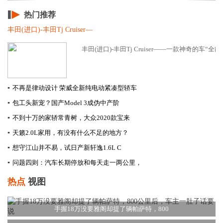
热门推荐
丰田(进口)-丰田Tj Cruiser—
丰田(进口)-丰田Tj Cruiser——一款神奇的车“全能王
▪
不再是律动设计 荣威全新纯电动紧凑型轿车
▪
包工头新宠？国产Model 3成伪中产阶
▪
不到十万的家轿常青树，大众2020款宝来
▪
天籁2.0L家用，有没有什么不足的地方？
▪
想守江山并不易，试日产新轩逸1.6L C
▪
问题四则：汽车长期停放和每天走一两公里，
热点
视图
手握18万没要雅阁却提了辆帕萨特，800