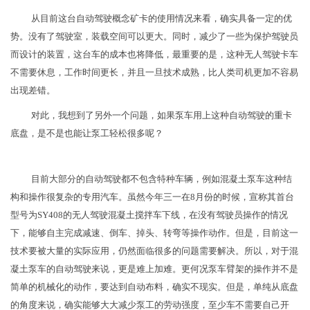
​从目前这台自动驾驶概念矿卡的使用情况来看，确实具备一定的优
势。没有了驾驶室，装载空间可以更大。同时，减少了一些为保护驾驶员
而设计的装置，这台车的成本也将降低，最重要的是，这种无人驾驶卡车
不需要休息，工作时间更长，并且一旦技术成熟，比人类司机更加不容易
出现差错。
对此，我想到了另外一个问题，如果泵车用上这种自动驾驶的重卡
底盘，是不是也能让泵工轻松很多呢？
​目前大部分的自动驾驶都不包含特种车辆，例如混凝土泵车这种结
构和操作很复杂的专用汽车。虽然今年三一在8月份的时候，宣称其首台
型号为SY408的无人驾驶混凝土搅拌车下线，在没有驾驶员操作的情况
下，能够自主完成减速、倒车、掉头、转弯等操作动作。但是，目前这一
技术要被大量的实际应用，仍然面临很多的问题需要解决。所以，对于混
凝土泵车的自动驾驶来说，更是难上加难。更何况泵车臂架的操作并不是
简单的机械化的动作，要达到自动布料，确实不现实。但是，单纯从底盘
的角度来说，确实能够大大减少泵工的劳动强度，至少车不需要自己开