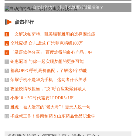
自动挡的汽车，以什么速度行驶最省油？
点击排行
一文解决帕萨特、凯美瑞和雅阁的选择困难症
1
全球应援 众志成城 广汽菲克捐赠100万
2
「录屏软件分享」 百度难得的良心产品，好
3
钜惠冠道 与你一起实现梦想的更多可能
4
都说OPPO手机高价低配，了解这4个功能
5
荣耀手机不是华为手机，这两者什么关系
6
攻坚疫情敢担当，“疫”呼百应凝聚解放人
7
小米10：5G时代需要LPDDR5+UF
8
雅虎：被人遗忘的“老大哥”！更无人说一句
9
毕业就工作！鲁南制药＆山东药品食品职业学
10