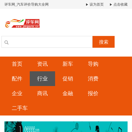
评车网_汽车评价导购大全网
设为首页
点击收藏
搜索
首页
资讯
新车
导购
配件
行业
促销
消费
企业
商讯
金融
报价
二手车