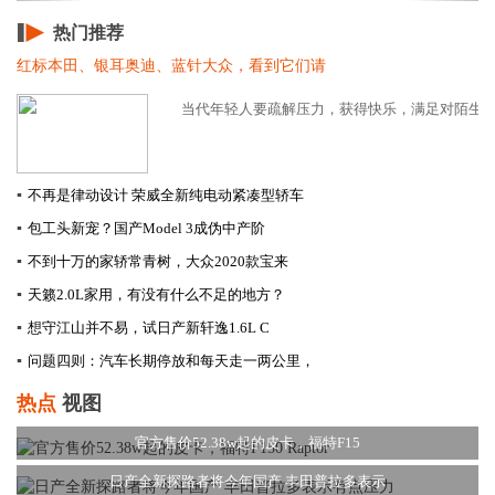
热门推荐
红标本田、银耳奥迪、蓝针大众，看到它们请
当代年轻人要疏解压力，获得快乐，满足对陌生人的
▪
不再是律动设计 荣威全新纯电动紧凑型轿车
▪
包工头新宠？国产Model 3成伪中产阶
▪
不到十万的家轿常青树，大众2020款宝来
▪
天籁2.0L家用，有没有什么不足的地方？
▪
想守江山并不易，试日产新轩逸1.6L C
▪
问题四则：汽车长期停放和每天走一两公里，
热点
视图
官方售价52.38w起的皮卡，福特F15
日产全新探路者将今年国产 丰田普拉多表示