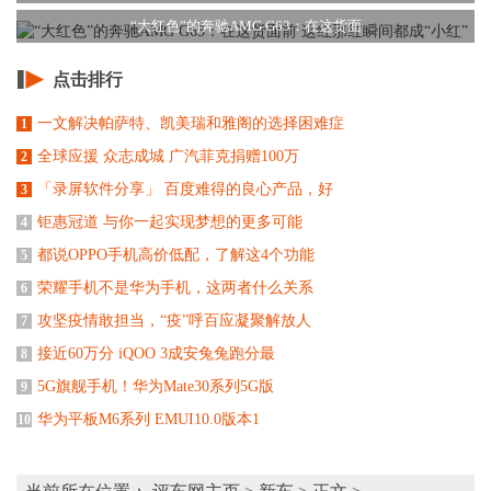
“大红色”的奔驰AMG G63：在这货面
点击排行
一文解决帕萨特、凯美瑞和雅阁的选择困难症
1
全球应援 众志成城 广汽菲克捐赠100万
2
「录屏软件分享」 百度难得的良心产品，好
3
钜惠冠道 与你一起实现梦想的更多可能
4
都说OPPO手机高价低配，了解这4个功能
5
荣耀手机不是华为手机，这两者什么关系
6
攻坚疫情敢担当，“疫”呼百应凝聚解放人
7
接近60万分 iQOO 3成安兔兔跑分最
8
5G旗舰手机！华为Mate30系列5G版
9
华为平板M6系列 EMUI10.0版本1
10