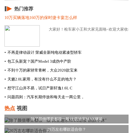
热门推荐
10万买辆落地160万的保时捷卡宴怎么样
大家好！检车家小王和大家见面咯~欢迎大家收看本
▪
不再是律动设计 荣威全新纯电动紧凑型轿车
▪
包工头新宠？国产Model 3成伪中产阶
▪
不到十万的家轿常青树，大众2020款宝来
▪
天籁2.0L家用，有没有什么不足的地方？
▪
想守江山并不易，试日产新轩逸1.6L C
▪
问题四则：汽车长期停放和每天走一两公里，
热点
视图
除了颜值哪里都很一般 比亚迪宋MAX继续
20万左右哪款适合你？