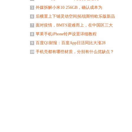
外媒拆解小米10 256GB，确认成本为
5
后横置上下铺灵动空间|拓锐斯特欧乐版新品
6
面对疫情，BMTS迎难而上，在中国区三大
7
苹果手机iPhone铃声设置详细教程
8
百度Q1财报：百度App日活同比大涨28
9
手机壳都有哪些材质，分别有什么优缺点？
10