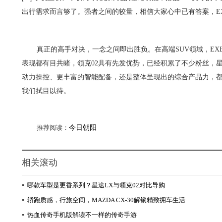
出行需求而言够了。强者之间的较量，相信大家心中已有答案，EX
真正的高手对决，一念之间即出胜负。在高端SUV领域，EX
表现都有目共睹，领克02具有先发优势，已经积累了不少粉丝，
动力操控、更丰富的智能配备，还是整体呈现出的综合产品力，
我们拭目以待。
推荐阅读：
今日朝阳
相关滚动
▪
哪款车型是更香系列？星途LX与领克02对比导购
▪
轿跑质感，行旅空间，MAZDA CX-30解锁精致拥车生活
▪
热血传奇手机版解读不一样的传奇手游