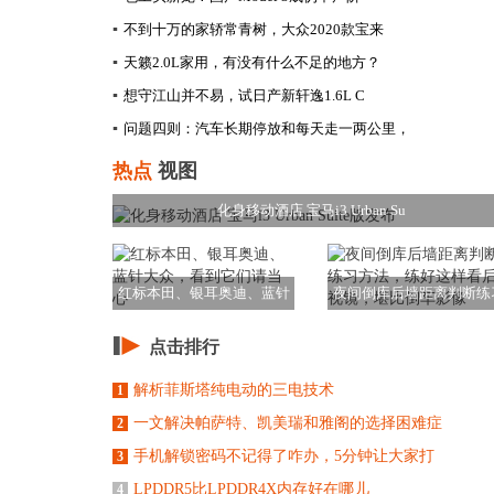
▪
不到十万的家轿常青树，大众2020款宝来
▪
天籁2.0L家用，有没有什么不足的地方？
▪
想守江山并不易，试日产新轩逸1.6L C
▪
问题四则：汽车长期停放和每天走一两公里，
热点
视图
化身移动酒店 宝马i3 Urban Su
红标本田、银耳奥迪、蓝针
夜间倒库后墙距离判断练
大众，看到它们请
方法，练好这样看
点击排行
解析菲斯塔纯电动的三电技术
1
一文解决帕萨特、凯美瑞和雅阁的选择困难症
2
手机解锁密码不记得了咋办，5分钟让大家打
3
LPDDR5比LPDDR4X内存好在哪儿
4