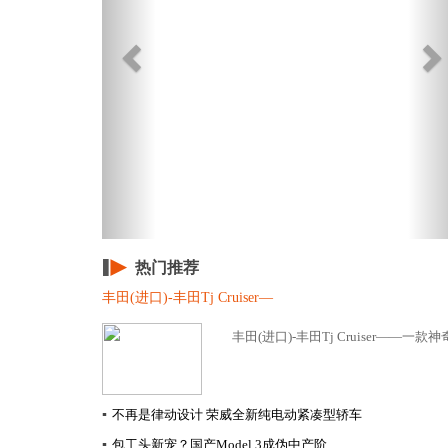
热门推荐
丰田(进口)-丰田Tj Cruiser—
丰田(进口)-丰田Tj Cruiser——一款
▪
不再是律动设计 荣威全新纯电动紧凑型轿车
▪
包工头新宠？国产Model 3成伪中产阶