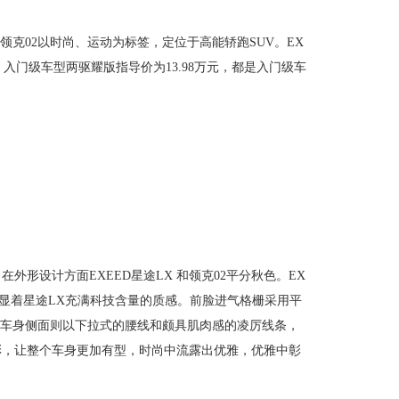
；领克02以时尚、运动为标签，定位于高能轿跑SUV。EX
02 入门级车型两驱耀版指导价为13.98万元，都是入门级车
。
外形设计方面EXEED星途LX 和领克02平分秋色。EX
彰显着星途LX充满科技含量的质感。前脸进气格栅采用平
，车身侧面则以下拉式的腰线和颇具肌肉感的凌厉线条，
彰，让整个车身更加有型，时尚中流露出优雅，优雅中彰