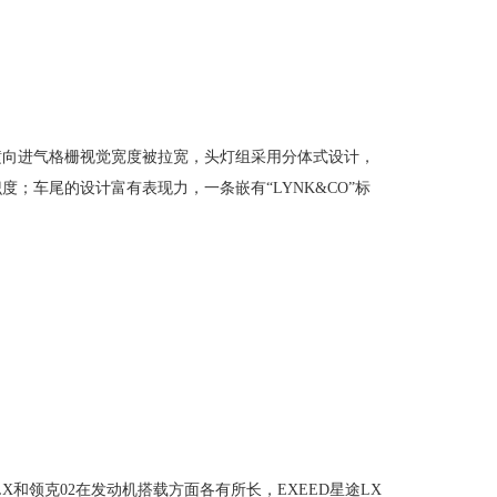
，横向进气格栅视觉宽度被拉宽，头灯组采用分体式设计，
；车尾的设计富有表现力，一条嵌有“LYNK&CO”标
X和领克02在发动机搭载方面各有所长，EXEED星途LX