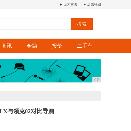
设为首页
点击收藏
搜索
商讯
金融
报价
二手车
广告
X与领克02对比导购