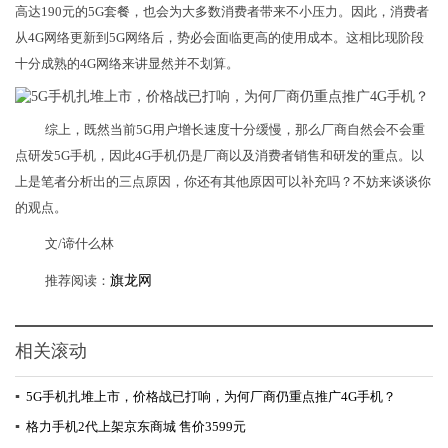
高达190元的5G套餐，也会为大多数消费者带来不小压力。因此，消费者
从4G网络更新到5G网络后，势必会面临更高的使用成本。这相比现阶段
十分成熟的4G网络来讲显然并不划算。
综上，既然当前5G用户增长速度十分缓慢，那么厂商自然会不会重
点研发5G手机，因此4G手机仍是厂商以及消费者销售和研发的重点。以
上是笔者分析出的三点原因，你还有其他原因可以补充吗？不妨来谈谈你
的观点。
文/谛什么林
推荐阅读：
旗龙网
相关滚动
▪
5G手机扎堆上市，价格战已打响，为何厂商仍重点推广4G手机？
▪
格力手机2代上架京东商城 售价3599元