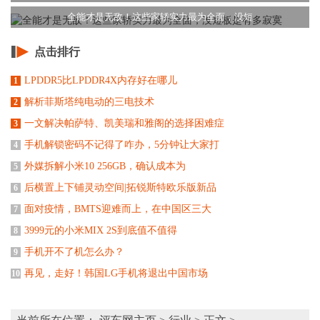
全能才是无敌！这些家轿实力最为全面，没短
点击排行
LPDDR5比LPDDR4X内存好在哪儿
1
解析菲斯塔纯电动的三电技术
2
一文解决帕萨特、凯美瑞和雅阁的选择困难症
3
手机解锁密码不记得了咋办，5分钟让大家打
4
外媒拆解小米10 256GB，确认成本为
5
后横置上下铺灵动空间|拓锐斯特欧乐版新品
6
面对疫情，BMTS迎难而上，在中国区三大
7
3999元的小米MIX 2S到底值不值得
8
手机开不了机怎么办？
9
再见，走好！韩国LG手机将退出中国市场
10