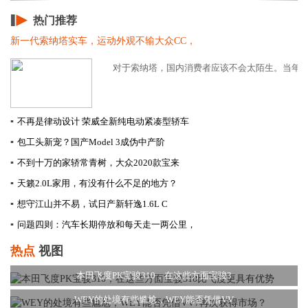
热门推荐
新一代索纳塔实车，运动外观不输大众CC，
对于索纳塔，国内消费者应该不会太陌生。当年的索
▪
不再是律动设计 荣威全新纯电动紧凑型轿车
▪
包工头新宠？国产Model 3成伪中产阶
▪
不到十万的家轿常青树，大众2020款宝来
▪
天籁2.0L家用，有没有什么不足的地方？
▪
想守江山并不易，试日产新轩逸1.6L C
▪
问题四则：汽车长期停放和每天走一两公里，
热点
视图
本田飞度PK宝骏310，在这些方面宝骏3
WEY的处境有些尴尬，WEY能否凭借VV