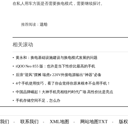
在私人用车方面是否需要换电模式，需要继续探讨。
推荐阅读：
送给
相关滚动
▪
黄永和：换电基础设施建设与换电模式发展的问题
▪
iQOO Neo 855 版：也许是当下性价比最高的手机
▪
后浪“迎风”摆摊 瑞虎e 220V外接电源输出“神器”必备
▪
4个手机使用技巧，看了你会觉得你原来根本不会用手机！
▪
中国品牌崛起！大神手机亮相纽约时代广场 高性价比是亮点
▪
手机存储空间不足，怎么办
我们
联系我们
XML地图
网站地图
TXT
版权
-
-
-
-