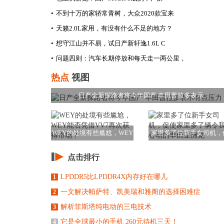
▪
不到十万的家轿常青树，大众2020款宝来
▪
天籁2.0L家用，有没有什么不足的地方？
▪
想守江山并不易，试日产新轩逸1.6L C
▪
问题四则：汽车长期停放和每天走一两公里，
热点
视图
日产全新探路者将今年国产 丰田普拉多表示
WEY的处境有些尴尬，WEY
家里多了位新手女司机，
能否凭借VV
使家里多了辆令我
点击排行
LPDDR5比LPDDR4X内存好在哪儿
1
一文解决帕萨特、凯美瑞和雅阁的选择困难症
2
解析菲斯塔纯电动的三电技术
3
它是全球最小的手机 260元待机三天！
4