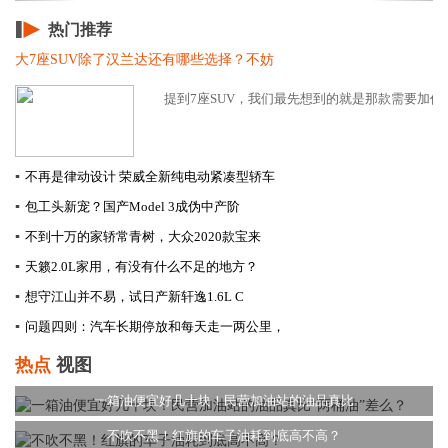
热门推荐
大7座SUV除了汉兰达还有哪些选择？不妨
提到7座SUV，我们最先想到的就是那款需要加价才
▪
不再是律动设计 荣威全新纯电动紧凑型轿车
▪
包工头新宠？国产Model 3成伪中产阶
▪
不到十万的家轿常青树，大众2020款宝来
▪
天籁2.0L家用，有没有什么不足的地方？
▪
想守江山并不易，试日产新轩逸1.6L C
▪
问题四则：汽车长期停放和每天走一两公里，
热点
视图
一箱油便宜好几十块！民营加油站的油品真比
不吹不黑！红旗的车子油耗到底高不高？