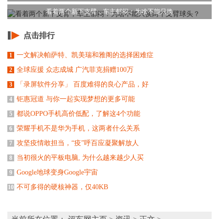
看着两个新下支臂，车主郁闷：为啥不能只换
点击排行
一文解决帕萨特、凯美瑞和雅阁的选择困难症
1
全球应援 众志成城 广汽菲克捐赠100万
2
「录屏软件分享」 百度难得的良心产品，好
3
钜惠冠道 与你一起实现梦想的更多可能
4
都说OPPO手机高价低配，了解这4个功能
5
荣耀手机不是华为手机，这两者什么关系
6
攻坚疫情敢担当，“疫”呼百应凝聚解放人
7
当初很火的平板电脑, 为什么越来越少人买
8
Google地球变身Google宇宙
9
不可多得的硬核神器，仅40KB
10