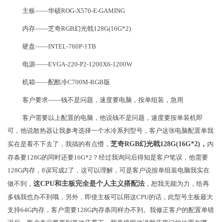
主板——华硕ROG-X570-E-GAMING
内存——芝奇RGB幻光戟128G(16G*2)
硬盘——INTEL-760P-1TB
电源——EVGA-220-P2-1200X6-1200W
机箱——配酷冷C700M-RGB版
客户要求——钱不是问题，速度要电脑，按单组装，急用
客户需要以上配置的电脑，他说钱不是问题，速度要按单装机即
可，他说散热器让我参考选择一个水冷系列型号，客户这张电脑配置单我
实在是看不下去了，我搞的有点懵，
芝奇RGB幻光戟128G(16G*2)，
内
存条要128G的同时还要16G*2？经过我询问后得知是客户笔误，他需要
128G内存，8误写成2了，这可以理解，可是客户说按单组装电脑我实在
做不到，
这CPU和主板完全是个人主义搭配法
，恕我无能为力，给再
多钱我也办不到哦，另外，即使主板可以用这CPU的话，此型号主板最大
支持64G内存，客户需要128G内存条同样办不到。我修正客户的配置单错