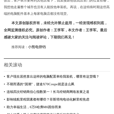
误后，客户表示要再到其他店看下，我直接跟他说我店里门的位置在哪，
我想他走遍整个城市也没有人能按他单装机。再说，在这特殊时期这些高
端的电脑配件基本上每家电脑店都没有现货。
本文原创版权所有，未经允许禁止盗用，一经发现维权到底，
全网监测侵权必究。原创作者：王李军，本文作者：王李军。最后
感谢大家的关注与阅读评论，下期我们再见！
推荐阅读：
小熊电饼铛
相关滚动
▪
客户现在居然拿出这样的电脑配置单给我装机，哪里有这货哦？
▪
不期而遇的“国潮”，捷途X70Coupe就是这么飒
▪
连续四次经销商信心指数第一！长马经销商网络发展之道
▪
影响续航里程因素都有哪些？菲斯塔纯电动化解里程焦虑
▪
助力幸福生活，6万6哈弗M6因你而来