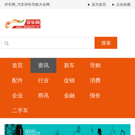
评车网_汽车评价导购大全网
设为首页
点击收藏
搜索
首页
资讯
新车
导购
配件
行业
促销
消费
企业
商讯
金融
报价
二手车