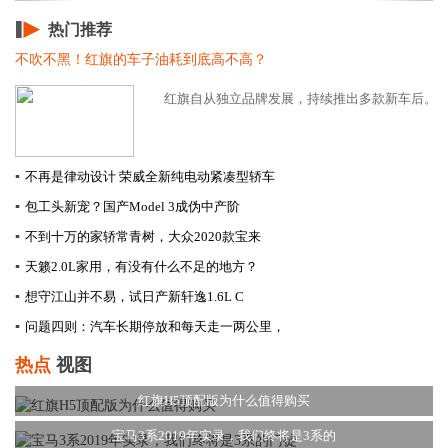
热门推荐
不吹不黑！红旗的车子油耗到底高不高？
红旗自从独立品牌发展，持续推出多款新车后。汽车
▪
不再是律动设计 荣威全新纯电动紧凑型轿车
▪
包工头新宠？国产Model 3成伪中产阶
▪
不到十万的家轿常青树，大众2020款宝来
▪
天籁2.0L家用，有没有什么不足的地方？
▪
想守江山并不易，试日产新轩逸1.6L C
▪
问题四则：汽车长期停放和每天走一两公里，
热点
视图
红旗H5顶配版为什么值得购买
宝马3系2019年实录，我们终将是3系的