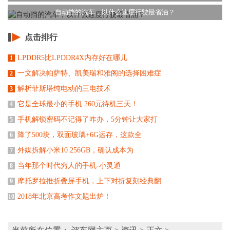
自动挡的汽车，以什么速度行驶最省油？
点击排行
LPDDR5比LPDDR4X内存好在哪儿
1
一文解决帕萨特、凯美瑞和雅阁的选择困难症
2
解析菲斯塔纯电动的三电技术
3
它是全球最小的手机 260元待机三天！
4
手机解锁密码不记得了咋办，5分钟让大家打
5
降了500块，双面玻璃+6G运存，这款全
6
外媒拆解小米10 256GB，确认成本为
7
当年那个时代穷人的手机-小灵通
8
摩托罗拉推折叠屏手机，上下对折复刻经典翻
9
2018年北京高考作文题出炉！
10