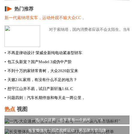
热门推荐
新一代索纳塔实车，运动外观不输大众CC，
对于索纳塔，国内消费者应该不会太陌生。当年的索
▪
不再是律动设计 荣威全新纯电动紧凑型轿车
▪
包工头新宠？国产Model 3成伪中产阶
▪
不到十万的家轿常青树，大众2020款宝来
▪
天籁2.0L家用，有没有什么不足的地方？
▪
想守江山并不易，试日产新轩逸1.6L C
▪
问题四则：汽车长期停放和每天走一两公里，
热点
视图
一汽-大众速腾，在车界有一个称号——“A
长安整体向上拟态尺蠖运动，两品牌共登品牌