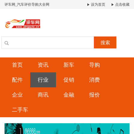
评车网_汽车评价导购大全网
设为首页
点击收藏
搜索
首页
资讯
新车
导购
配件
行业
促销
消费
企业
商讯
金融
报价
二手车