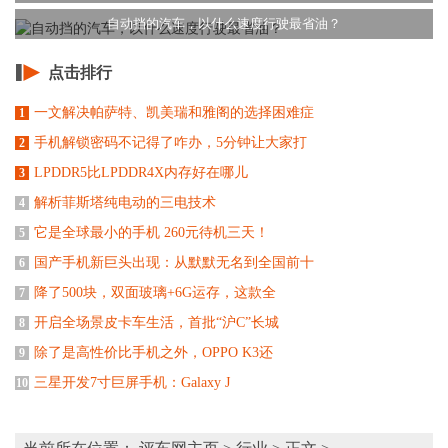
自动挡的汽车，以什么速度行驶最省油？
点击排行
一文解决帕萨特、凯美瑞和雅阁的选择困难症
1
手机解锁密码不记得了咋办，5分钟让大家打
2
LPDDR5比LPDDR4X内存好在哪儿
3
解析菲斯塔纯电动的三电技术
4
它是全球最小的手机 260元待机三天！
5
国产手机新巨头出现：从默默无名到全国前十
6
降了500块，双面玻璃+6G运存，这款全
7
​开启全场景皮卡车生活，首批“沪C”长城
8
除了是高性价比手机之外，OPPO K3还
9
三星开发7寸巨屏手机：Galaxy J
10