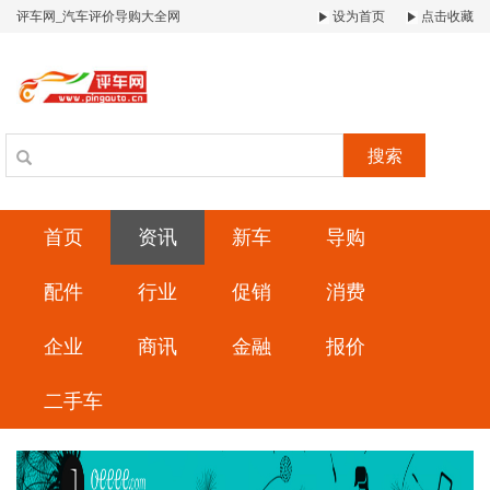
评车网_汽车评价导购大全网
设为首页
点击收藏
搜索
首页
资讯
新车
导购
配件
行业
促销
消费
企业
商讯
金融
报价
二手车