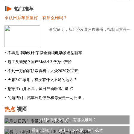
热门推荐
承认日系车质量好，有那么难吗？
事实证明，从经济发展角度来看，抵制日货是一把“
▪
不再是律动设计 荣威全新纯电动紧凑型轿车
▪
包工头新宠？国产Model 3成伪中产阶
▪
不到十万的家轿常青树，大众2020款宝来
▪
天籁2.0L家用，有没有什么不足的地方？
▪
想守江山并不易，试日产新轩逸1.6L C
▪
问题四则：汽车长期停放和每天走一两公里，
热点
视图
承认日系车质量好，有那么难吗？
看完《浪姐》，迷上了CR-V是一种什么体