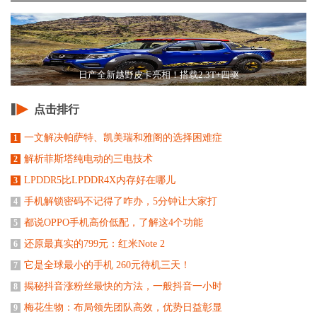
日产全新越野皮卡亮相！搭载2.3T+四驱
点击排行
一文解决帕萨特、凯美瑞和雅阁的选择困难症
1
解析菲斯塔纯电动的三电技术
2
LPDDR5比LPDDR4X内存好在哪儿
3
手机解锁密码不记得了咋办，5分钟让大家打
4
都说OPPO手机高价低配，了解这4个功能
5
还原最真实的799元：红米Note 2
6
它是全球最小的手机 260元待机三天！
7
揭秘抖音涨粉丝最快的方法，一般抖音一小时
8
梅花生物：布局领先团队高效，优势日益彰显
9