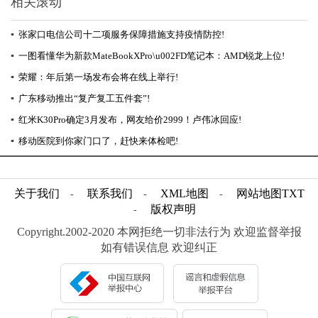
相关滚动
▪
张家口电信公司十二项服务保障措施支持疫情防控!
▪
一图看懂华为新款MateBookXPro\u002FD笔记本：AMD锐龙上位!
▪
荣耀：年后第一场发布会将在线上举行!
▪
广东移动推出“复产复工五件套”!
▪
红米K30Pro确定3月发布，网友给价2999！卢伟冰回应!
▪
移动医院到你家门口了，赶快来体检吧!
关于我们
联系我们
XML地图
网站地图
TXT
-
-
-
版权声明
-
Copyright.2002-2020 本网拒绝一切非法行为 欢迎监督举报
如有错误信息 欢迎纠正